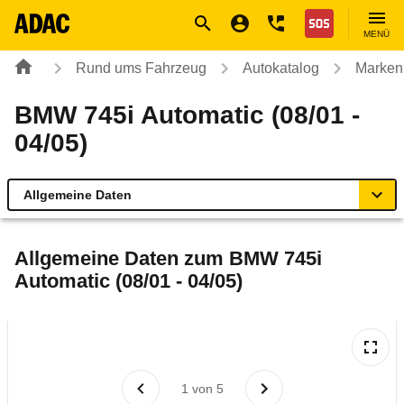
Navigation
Suche
Seiteninhalt
Fußzeile
Nothilfe
MENÜ
Rund ums Fahrzeug
Autokatalog
Marken
BMW 745i Automatic (08/01 -
04/05)
Allgemeine Daten
Allgemeine Daten
Allgemeine Daten zum
BMW 745i
Automatic (08/01 - 04/05)
Technische Daten
Ähnliche Autotests
Laufende Kosten
1
von
5