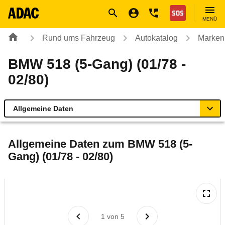
Navigation
Suche
Seiteninhalt
Fußzeile
Nothilfe
MENÜ
Rund ums Fahrzeug
Autokatalog
Marken
BMW 518 (5-Gang) (01/78 -
02/80)
Allgemeine Daten
Allgemeine Daten
Allgemeine Daten zum
BMW 518 (5-
Gang) (01/78 - 02/80)
Technische Daten
Laufende Kosten
Rückrufe & Mängel
1
von
5