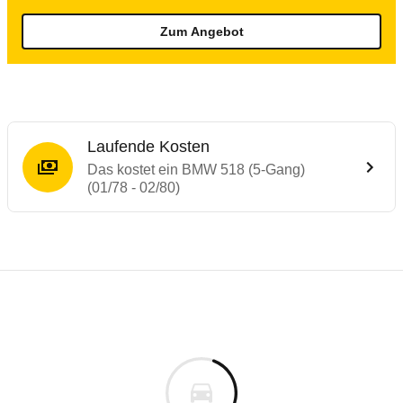
Zum Angebot
Laufende Kosten
Das kostet ein BMW 518 (5-Gang)
(01/78 - 02/80)
Laufende Kosten
Rückrufe & Mängel des BMW 5er-Reihe
Technische Daten des
BMW 518 (5-Gang) (
Individuelle Berechnung
Berechnung
€
Keine gemeldeten Mängel
is