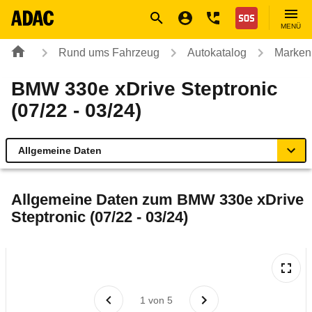
Navigation
Suche
Seiteninhalt
Fußzeile
Nothilfe
MENÜ
Rund ums Fahrzeug
Autokatalog
Marken
BMW 330e xDrive Steptronic
(07/22 - 03/24)
Allgemeine Daten
Allgemeine Daten
Allgemeine Daten zum
BMW 330e xDrive
Steptronic (07/22 - 03/24)
Technische Daten
Ähnliche Autotests
Laufende Kosten
1
von
5