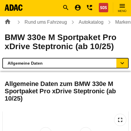
Navigation
Suche
Seiteninhalt
Fußzeile
Nothilfe
MENÜ
Rund ums Fahrzeug
Autokatalog
Marken
BMW 330e M Sportpaket Pro
xDrive Steptronic (ab 10/25)
Allgemeine Daten
Allgemeine Daten
Allgemeine Daten zum
BMW 330e M
Sportpaket Pro xDrive Steptronic (ab
Technische Daten
10/25)
Ähnliche Autotests
Laufende Kosten