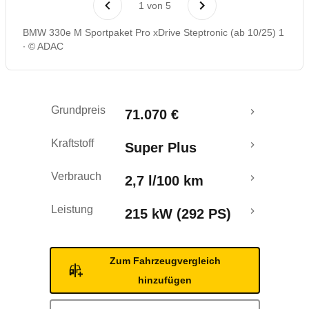
1
von
5
Rückrufe & Mängel
BMW 330e M Sportpaket Pro xDrive Steptronic (ab 10/25) 1
© ADAC
Reichweitenrechner
Grundpreis
71.070 €
Kraftstoff
Super Plus
Verbrauch
2,7 l/100 km
Leistung
215 kW (292 PS)
Zum Fahrzeugvergleich
hinzufügen