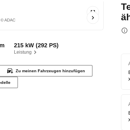
T
ä
© ADAC
km
215 kW (292 PS)
Leistung
Zu meinen Fahrzeugen hinzufügen
odelle