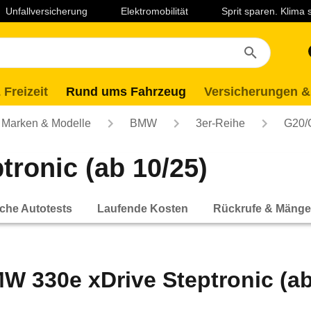
Unfallversicherung
Elektromobilität
Sprit sparen. Klima
 Freizeit
Rund ums Fahrzeug
Versicherungen &
Marken & Modelle
BMW
3er-Reihe
G20/
ronic (ab 10/25)
che Autotests
Laufende Kosten
Rückrufe & Mänge
W 330e xDrive Steptronic (ab