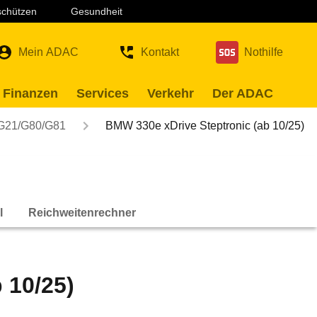
 schützen
Gesundheit
Mein ADAC
Kontakt
Nothilfe
 Finanzen
Services
Verkehr
Der ADAC
G21/G80/G81
BMW 330e xDrive Steptronic (ab 10/25)
l
Reichweitenrechner
 10/25)