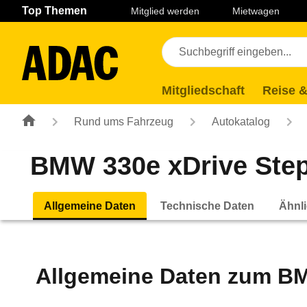
Navigation
Suche
Seiteninhalt
Fußzeile
Top Themen
Mitglied werden
Mietwagen
Mitgliedschaft
Reise &
Rund ums Fahrzeug
Autokatalog
BMW 330e xDrive Stept
Allgemeine Daten
Technische Daten
Ähnli
Allgemeine Daten zum
BM