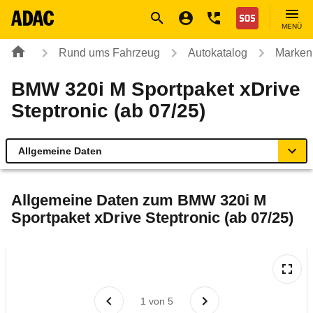
Navigation
Suche
Seiteninhalt
Fußzeile
Nothilfe
MENÜ
Rund ums Fahrzeug
Autokatalog
Marken
BMW 320i M Sportpaket xDrive
Steptronic (ab 07/25)
Allgemeine Daten
Allgemeine Daten
Allgemeine Daten zum
BMW 320i M
Sportpaket xDrive Steptronic (ab 07/25)
Technische Daten
Ähnliche Autotests
Laufende Kosten
1
von
5