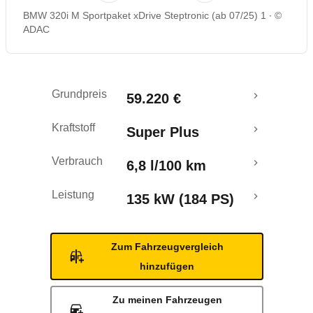
BMW 320i M Sportpaket xDrive Steptronic (ab 07/25) 1
©
Rückrufe & Mängel
ADAC
Grundpreis
59.220 €
Kraftstoff
Super Plus
Verbrauch
6,8 l/100 km
Leistung
135 kW (184 PS)
Zum Fahrzeugvergleich
hinzufügen
Zu meinen Fahrzeugen