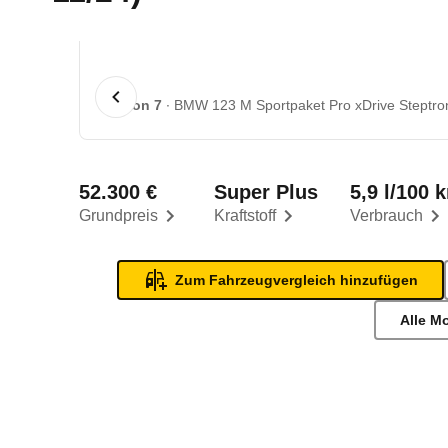
1 von 7
BMW 123 M Sportpaket Pro xDrive Steptron
52.300 €
Super Plus
5,9 l/100 
Grundpreis
Kraftstoff
Verbrauch
Zum Fahrzeugvergleich hinzufügen
Alle M