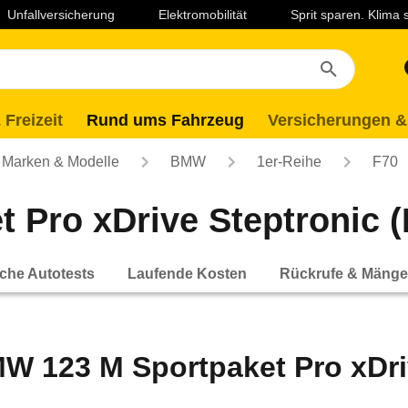
Unfallversicherung
Elektromobilität
Sprit sparen. Klima
 Freizeit
Rund ums Fahrzeug
Versicherungen &
Marken & Modelle
BMW
1er-Reihe
F70
Pro xDrive Steptronic (
che Autotests
Laufende Kosten
Rückrufe & Mänge
W 123 M Sportpaket Pro xDri