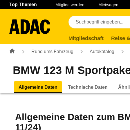
Navigation
Suche
Seiteninhalt
Fußzeile
Top Themen
Mitglied werden
Mietwagen
Mitgliedschaft
Reise &
Rund ums Fahrzeug
Autokatalog
BMW 123 M Sportpaket 
Allgemeine Daten
Technische Daten
Ähnli
Allgemeine Daten zum
BM
11/24)