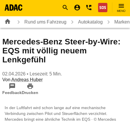
Navigation
Suche
Seiteninhalt
Fußzeile
Nothilfe
MENÜ
Rund ums Fahrzeug
Autokatalog
Marken
Mercedes‑Benz Steer‑by‑Wire:
EQS mit völlig neuem
Lenkgefühl
02.04.2026
• Lesezeit: 5 Min.
Von
Andreas Huber
Feedback
Drucken
In der Luftfahrt wird schon lange auf eine mechanische
Verbindung zwischen Pilot und Steuerflächen verzichtet.
Mercedes bringt eine ähnliche Technik im EQS
© Mercedes