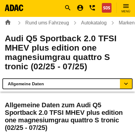
Navigation
Suche
Seiteninhalt
Fußzeile
Nothilfe
MENÜ
Rund ums Fahrzeug
Autokatalog
Marken
Audi Q5 Sportback 2.0 TFSI
MHEV plus edition one
magnesiumgrau quattro S
tronic (02/25 - 07/25)
Allgemeine Daten
Allgemeine Daten
Allgemeine Daten zum
Audi Q5
Sportback 2.0 TFSI MHEV plus edition
Technische Daten
one magnesiumgrau quattro S tronic
(02/25 - 07/25)
Ähnliche Autotests