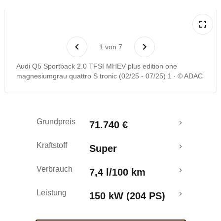
Laufende Kosten
1
von
7
Rückrufe & Mängel
Audi Q5 Sportback 2.0 TFSI MHEV plus edition one
magnesiumgrau quattro S tronic (02/25 - 07/25) 1
© ADAC
Crashtest
Grundpreis
71.740 €
Kraftstoff
Super
Verbrauch
7,4 l/100 km
Leistung
150 kW (204 PS)