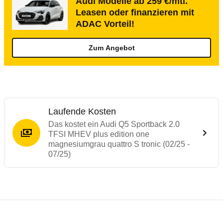
Audi Modelle ab 259 €/mtl.
Leasen oder finanzieren mit
ADAC Vorteil!
Zum Angebot
Laufende Kosten
Das kostet ein Audi Q5 Sportback 2.0
TFSI MHEV plus edition one
magnesiumgrau quattro S tronic (02/25 -
07/25)
Testergebnisse von ähnlichen Autos
Laufende Kosten
Rückrufe & Mängel des Audi Q5
Crashtest Audi Q5
Technische Daten des
Audi Q5 Sportback 