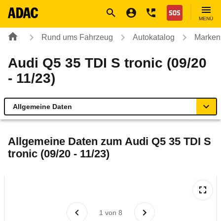
Navigation
Suche
Seiteninhalt
Fußzeile
Nothilfe
MENÜ
Rund ums Fahrzeug
Autokatalog
Marken
Audi Q5 35 TDI S tronic (09/20
- 11/23)
Allgemeine Daten
Allgemeine Daten
Allgemeine Daten zum
Audi Q5 35 TDI S
tronic (09/20 - 11/23)
Technische Daten
Ähnliche Autotests
Laufende Kosten
1
von
8