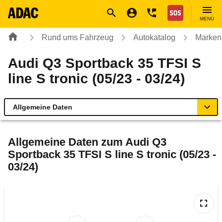
Navigation
Suche
Seiteninhalt
Fußzeile
Nothilfe
MENÜ
Rund ums Fahrzeug
Autokatalog
Marken
Audi Q3 Sportback 35 TFSI S
line S tronic (05/23 - 03/24)
Allgemeine Daten
Allgemeine Daten
Allgemeine Daten zum
Audi Q3
Sportback 35 TFSI S line S tronic (05/23 -
Technische Daten
03/24)
Ähnliche Autotests
Laufende Kosten