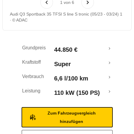
1
von
6
Rückrufe & Mängel
Audi Q3 Sportback 35 TFSI S line S tronic (05/23 - 03/24) 1
© ADAC
Grundpreis
44.850 €
Kraftstoff
Super
Verbrauch
6,6 l/100 km
Leistung
110 kW (150 PS)
Zum Fahrzeugvergleich
hinzufügen