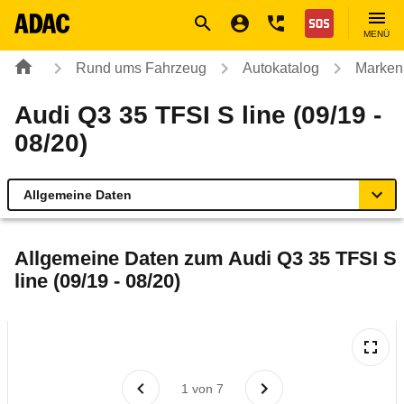
Navigation
Suche
Seiteninhalt
Fußzeile
Nothilfe
MENÜ
Rund ums Fahrzeug
Autokatalog
Marken
Audi Q3 35 TFSI S line (09/19 -
08/20)
Allgemeine Daten
Allgemeine Daten
Allgemeine Daten zum
Audi Q3 35 TFSI S
line (09/19 - 08/20)
Technische Daten
Ähnliche Autotests
Laufende Kosten
1
von
7