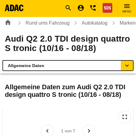
Navigation
Suche
Seiteninhalt
Fußzeile
Nothilfe
MENÜ
Rund ums Fahrzeug
Autokatalog
Marken
Audi Q2 2.0 TDI design quattro
S tronic (10/16 - 08/18)
Allgemeine Daten
Allgemeine Daten
Allgemeine Daten zum
Audi Q2 2.0 TDI
design quattro S tronic (10/16 - 08/18)
Technische Daten
Ähnliche Autotests
Laufende Kosten
1
von
7