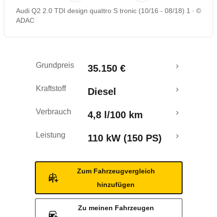
Audi Q2 2.0 TDI design quattro S tronic (10/16 - 08/18) 1
©
Rückrufe & Mängel
ADAC
Crashtest
Grundpreis
35.150 €
Kraftstoff
Diesel
Verbrauch
4,8 l/100 km
Leistung
110 kW (150 PS)
Zum Fahrzeugvergleich
hinzufügen
Zu meinen Fahrzeugen