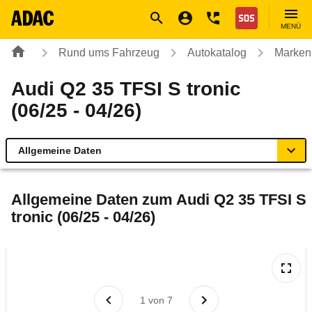
Navigation
Suche
Seiteninhalt
Fußzeile
Nothilfe
MENÜ
Rund ums Fahrzeug
Autokatalog
Marken
Audi Q2 35 TFSI S tronic
(06/25 - 04/26)
Allgemeine Daten
Allgemeine Daten
Allgemeine Daten zum
Audi Q2 35 TFSI S
tronic (06/25 - 04/26)
Technische Daten
Ähnliche Autotests
Laufende Kosten
1
von
7