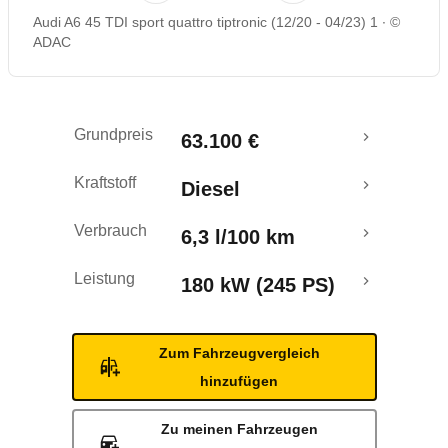
Audi A6 45 TDI sport quattro tiptronic (12/20 - 04/23) 1
©
Rückrufe & Mängel
ADAC
Crashtest
Grundpreis
63.100 €
Kraftstoff
Diesel
Verbrauch
6,3 l/100 km
Leistung
180 kW (245 PS)
Zum Fahrzeugvergleich
hinzufügen
Zu meinen Fahrzeugen