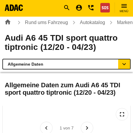
Navigation
Suche
Seiteninhalt
Fußzeile
Nothilfe
MENÜ
Rund ums Fahrzeug
Autokatalog
Marken
Audi A6 45 TDI sport quattro
tiptronic (12/20 - 04/23)
Allgemeine Daten
Allgemeine Daten
Allgemeine Daten zum
Audi A6 45 TDI
sport quattro tiptronic (12/20 - 04/23)
Technische Daten
Ähnliche Autotests
Laufende Kosten
1
von
7