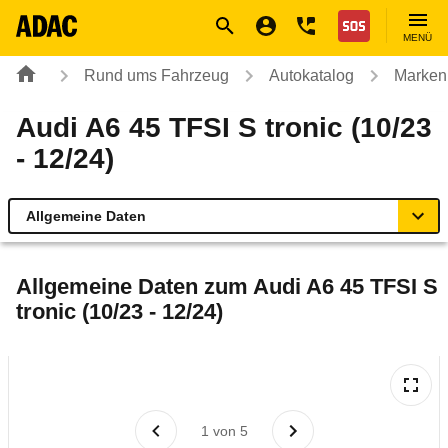
Navigation
Suche
Seiteninhalt
Fußzeile
Nothilfe
MENÜ
Rund ums Fahrzeug
Autokatalog
Marken
Audi A6 45 TFSI S tronic (10/23
- 12/24)
Allgemeine Daten
Allgemeine Daten
Allgemeine Daten zum
Audi A6 45 TFSI S
tronic (10/23 - 12/24)
Technische Daten
Ähnliche Autotests
Laufende Kosten
1
von
5