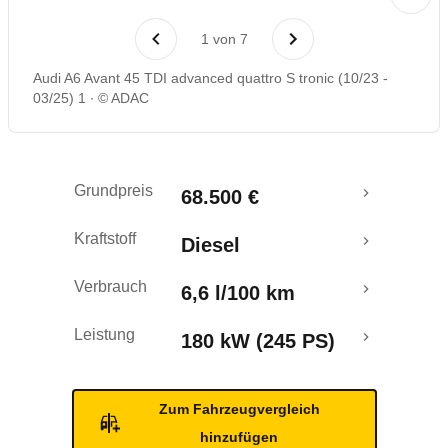
Laufende Kosten
1
von
7
Rückrufe & Mängel
Audi A6 Avant 45 TDI advanced quattro S tronic (10/23 -
03/25) 1
© ADAC
Grundpreis
68.500 €
Kraftstoff
Diesel
Verbrauch
6,6 l/100 km
Leistung
180 kW (245 PS)
Zum Fahrzeugvergleich
hinzufügen