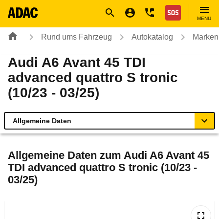
Navigation
Suche
Seiteninhalt
Fußzeile
Nothilfe
MENÜ
Rund ums Fahrzeug
Autokatalog
Marken
Audi A6 Avant 45 TDI
advanced quattro S tronic
(10/23 - 03/25)
Allgemeine Daten
Allgemeine Daten
Allgemeine Daten zum
Audi A6 Avant 45
TDI advanced quattro S tronic (10/23 -
Technische Daten
03/25)
Ähnliche Autotests