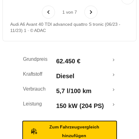
Laufende Kosten
1
von
7
Rückrufe & Mängel
Audi A6 Avant 40 TDI advanced quattro S tronic (06/23 -
11/23) 1
© ADAC
Grundpreis
62.450 €
Kraftstoff
Diesel
Verbrauch
5,7 l/100 km
Leistung
150 kW (204 PS)
Zum Fahrzeugvergleich
hinzufügen