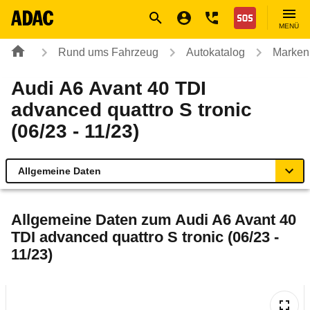
Navigation
Suche
Seiteninhalt
Fußzeile
Nothilfe
MENÜ
Rund ums Fahrzeug
Autokatalog
Marken
Audi A6 Avant 40 TDI
advanced quattro S tronic
(06/23 - 11/23)
Allgemeine Daten
Allgemeine Daten
Allgemeine Daten zum
Audi A6 Avant 40
TDI advanced quattro S tronic (06/23 -
Technische Daten
11/23)
Ähnliche Autotests