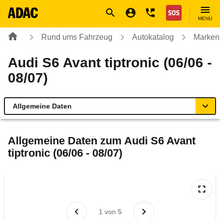
Navigation
Suche
Seiteninhalt
Fußzeile
Nothilfe
MENÜ
Rund ums Fahrzeug
Autokatalog
Marken
Audi S6 Avant tiptronic (06/06 -
08/07)
Allgemeine Daten
Allgemeine Daten
Allgemeine Daten zum
Audi S6 Avant
tiptronic (06/06 - 08/07)
Technische Daten
Ähnliche Autotests
Laufende Kosten
1
von
5