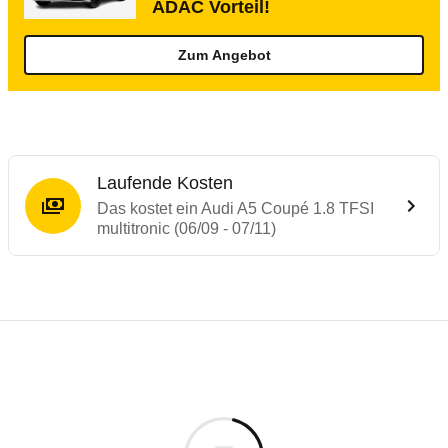
ADAC Vorteil!
Zum Angebot
Laufende Kosten
Das kostet ein Audi A5 Coupé 1.8 TFSI
multitronic (06/09 - 07/11)
Testergebnisse von ähnlichen Autos
Laufende Kosten
Rückrufe & Mängel des Audi A5
Technische Daten des
Audi A5 Coupé 1.8 T
Hier finden Sie eine Übersicht aller Autotests aus de
Individuelle Berechnung
Berechnung