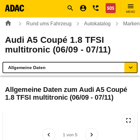
Navigation
Suche
Seiteninhalt
Fußzeile
Nothilfe
MENÜ
Rund ums Fahrzeug
Autokatalog
Marken
Audi A5 Coupé 1.8 TFSI
multitronic (06/09 - 07/11)
Allgemeine Daten
Allgemeine Daten
Allgemeine Daten zum
Audi A5 Coupé
1.8 TFSI multitronic (06/09 - 07/11)
Technische Daten
Ähnliche Autotests
Laufende Kosten
1
von
5