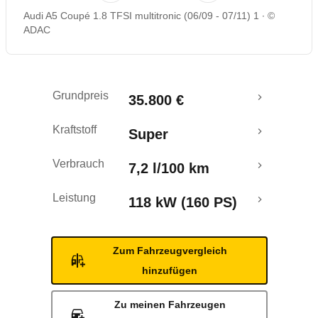
Audi A5 Coupé 1.8 TFSI multitronic (06/09 - 07/11) 1
©
Rückrufe & Mängel
ADAC
Grundpreis
35.800 €
Kraftstoff
Super
Verbrauch
7,2 l/100 km
Leistung
118 kW (160 PS)
Zum Fahrzeugvergleich
hinzufügen
Zu meinen Fahrzeugen