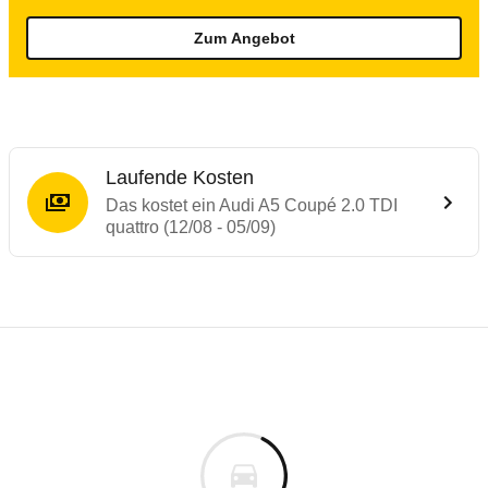
Zum Angebot
Laufende Kosten
Das kostet ein Audi A5 Coupé 2.0 TDI
quattro (12/08 - 05/09)
Testergebnisse von ähnlichen Autos
Laufende Kosten
Rückrufe & Mängel des Audi A5
Technische Daten des
Audi A5 Coupé 2.0 T
Hier finden Sie eine Übersicht aller Autotests aus de
Individuelle Berechnung
Berechnung
Alle Rückrufe
s