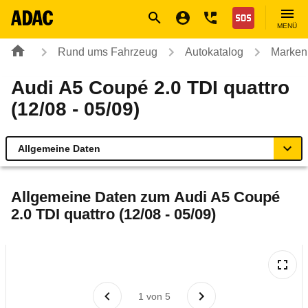
Navigation
Suche
Seiteninhalt
Fußzeile
Nothilfe
MENÜ
Rund ums Fahrzeug
Autokatalog
Marken
Audi A5 Coupé 2.0 TDI quattro
(12/08 - 05/09)
Allgemeine Daten
Allgemeine Daten
Allgemeine Daten zum
Audi A5 Coupé
2.0 TDI quattro (12/08 - 05/09)
Technische Daten
Ähnliche Autotests
Laufende Kosten
1
von
5