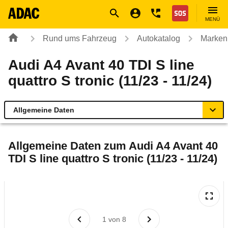
Navigation
Suche
Seiteninhalt
Fußzeile
Nothilfe
MENÜ
Rund ums Fahrzeug
Autokatalog
Marken
Audi A4 Avant 40 TDI S line
quattro S tronic (11/23 - 11/24)
Allgemeine Daten
Allgemeine Daten
Allgemeine Daten zum
Audi A4 Avant 40
TDI S line quattro S tronic (11/23 - 11/24)
Technische Daten
Ähnliche Autotests
Laufende Kosten
1
von
8