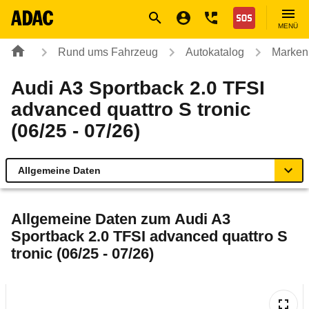
Navigation
Suche
Seiteninhalt
Fußzeile
Nothilfe
MENÜ
Rund ums Fahrzeug
Autokatalog
Marken
Audi A3 Sportback 2.0 TFSI
advanced quattro S tronic
(06/25 - 07/26)
Allgemeine Daten
Allgemeine Daten
Allgemeine Daten zum
Audi A3
Sportback 2.0 TFSI advanced quattro S
Technische Daten
tronic (06/25 - 07/26)
Ähnliche Autotests