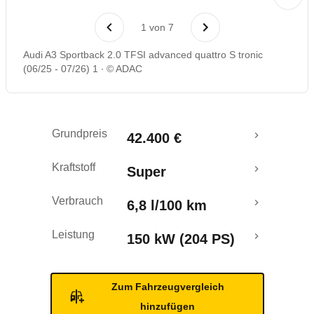
Laufende Kosten
1
von
7
Rückrufe & Mängel
Audi A3 Sportback 2.0 TFSI advanced quattro S tronic
(06/25 - 07/26) 1
© ADAC
Crashtest
Grundpreis
42.400 €
Kraftstoff
Super
Verbrauch
6,8 l/100 km
Leistung
150 kW (204 PS)
Zum Fahrzeugvergleich
hinzufügen