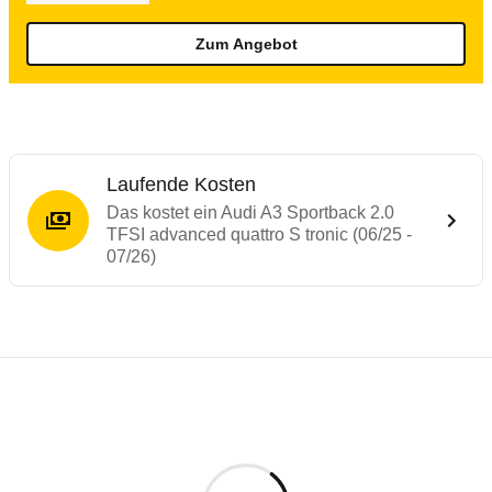
Zum Angebot
Laufende Kosten
Das kostet ein Audi A3 Sportback 2.0
TFSI advanced quattro S tronic (06/25 -
07/26)
Testergebnisse von ähnlichen Autos
Laufende Kosten
Rückrufe & Mängel des Audi A3
Crashtest Audi A3
Technische Daten des
Audi A3 Sportback 
Hier finden Sie eine Übersicht aller Autotests aus de
Der Audi A3 ist serienmäßig mit Frontairbags für Fahre
Individuelle Berechnung
Berechnung