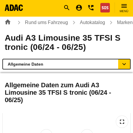
Navigation
Suche
Seiteninhalt
Fußzeile
Nothilfe
MENÜ
Rund ums Fahrzeug
Autokatalog
Marken
Audi A3 Limousine 35 TFSI S
tronic (06/24 - 06/25)
Allgemeine Daten
Allgemeine Daten
Allgemeine Daten zum
Audi A3
Limousine 35 TFSI S tronic (06/24 -
Technische Daten
06/25)
Ähnliche Autotests
Laufende Kosten