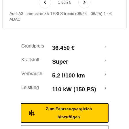
1
von
5
Rückrufe & Mängel
Audi A3 Limousine 35 TFSI S tronic (06/24 - 06/25) 1
©
ADAC
Crashtest
Grundpreis
36.450 €
Kraftstoff
Super
Verbrauch
5,2 l/100 km
Leistung
110 kW (150 PS)
Zum Fahrzeugvergleich
hinzufügen