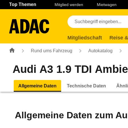
Navigation
Suche
Seiteninhalt
Fußzeile
Top Themen
Mitglied werden
Mietwagen
Mitgliedschaft
Reise &
Rund ums Fahrzeug
Autokatalog
Audi A3 1.9 TDI Ambien
Allgemeine Daten
Technische Daten
Ähnli
Allgemeine Daten zum
Au