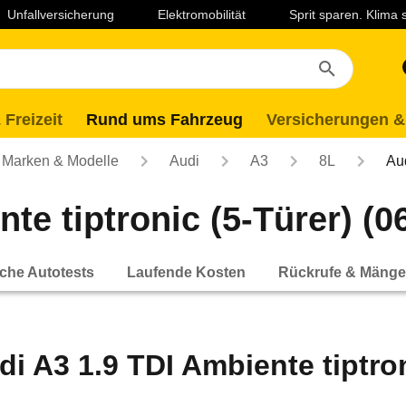
Unfallversicherung
Elektromobilität
Sprit sparen. Klima
 Freizeit
Rund ums Fahrzeug
Versicherungen &
Marken & Modelle
Audi
A3
8L
Au
te tiptronic (5-Türer) (06
che Autotests
Laufende Kosten
Rückrufe & Mänge
di A3 1.9 TDI Ambiente tiptroni