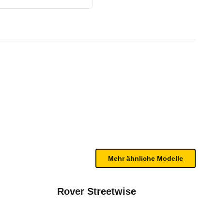
(5-Türer) (06/00 - 05/03)
te Fahrzeug.
bleme mit Ihrem Fahrzeug haben. Ihre Meldungen w
Mehr ähnliche Modelle
Rover Streetwise