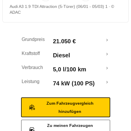
Audi A3 1.9 TDI Attraction (5-Türer) (06/01 - 05/03) 1
©
Rückrufe & Mängel
ADAC
Grundpreis
21.050 €
Kraftstoff
Diesel
Verbrauch
5,0 l/100 km
Leistung
74 kW (100 PS)
Zum Fahrzeugvergleich
hinzufügen
Zu meinen Fahrzeugen