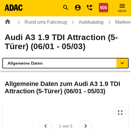
Navigation
Suche
Seiteninhalt
Fußzeile
Nothilfe
MENÜ
Rund ums Fahrzeug
Autokatalog
Marken
Audi A3 1.9 TDI Attraction (5-
Türer) (06/01 - 05/03)
Allgemeine Daten
Allgemeine Daten
Allgemeine Daten zum
Audi A3 1.9 TDI
Attraction (5-Türer) (06/01 - 05/03)
Technische Daten
Ähnliche Autotests
Laufende Kosten
1
von
5