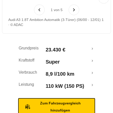
Laufende Kosten
1
von
5
Rückrufe & Mängel
Audi A3 1.8T Ambition Automatik (3-Türer) (06/00 - 12/01) 1
© ADAC
Grundpreis
23.430 €
Kraftstoff
Super
Verbrauch
8,9 l/100 km
Leistung
110 kW (150 PS)
Zum Fahrzeugvergleich
hinzufügen