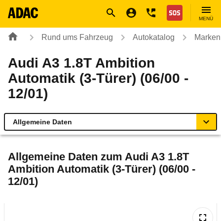
Navigation
Suche
Seiteninhalt
Fußzeile
Nothilfe
MENÜ
Rund ums Fahrzeug
Autokatalog
Marken
Audi A3 1.8T Ambition
Automatik (3-Türer) (06/00 -
12/01)
Allgemeine Daten
Allgemeine Daten
Allgemeine Daten zum
Audi A3 1.8T
Ambition Automatik (3-Türer) (06/00 -
Technische Daten
12/01)
Ähnliche Autotests