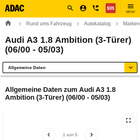
Navigation
Suche
Seiteninhalt
Fußzeile
Nothilfe
MENÜ
Rund ums Fahrzeug
Autokatalog
Marken
Audi A3 1.8 Ambition (3-Türer)
(06/00 - 05/03)
Allgemeine Daten
Allgemeine Daten
Allgemeine Daten zum
Audi A3 1.8
Ambition (3-Türer) (06/00 - 05/03)
Technische Daten
Ähnliche Autotests
Laufende Kosten
1
von
5