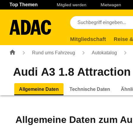
Navigation
Suche
Seiteninhalt
Fußzeile
Top Themen
Mitglied werden
Mietwagen
Mitgliedschaft
Reise &
Rund ums Fahrzeug
Autokatalog
Audi A3 1.8 Attraction 
Allgemeine Daten
Technische Daten
Ähnli
Allgemeine Daten zum
Aud