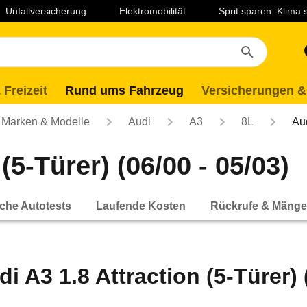
Unfallversicherung
Elektromobilität
Sprit sparen. Klima
 Freizeit
Rund ums Fahrzeug
Versicherungen &
Marken & Modelle
Audi
A3
8L
Aud
(5-Türer) (06/00 - 05/03)
che Autotests
Laufende Kosten
Rückrufe & Mänge
i A3 1.8 Attraction (5-Türer) 