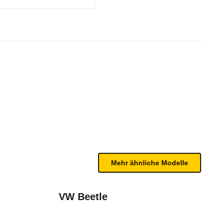
/00 - 05/03)
te Fahrzeug.
bleme mit Ihrem Fahrzeug haben. Ihre Meldungen w
Mehr ähnliche Modelle
VW Beetle