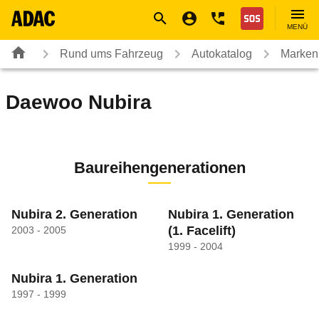
Navigation
Suche
Seiteninhalt
Fußzeile
Nothilfe
MENÜ
Rund ums Fahrzeug
Autokatalog
Marken
Daewoo
Nubira
Baureihengenerationen
Nubira 2. Generation
Nubira 1. Generation
(1. Facelift)
2003 - 2005
1999 - 2004
Nubira 1. Generation
1997 - 1999