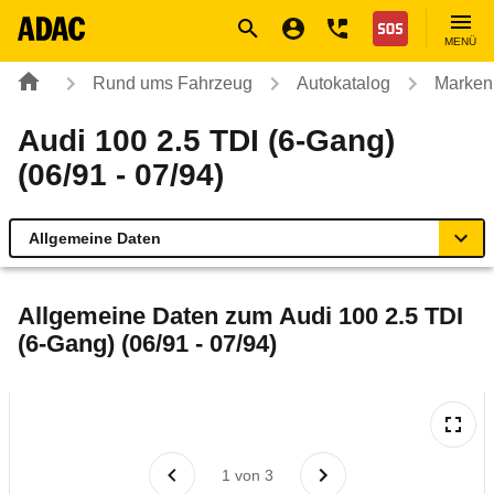
Navigation
Suche
Seiteninhalt
Fußzeile
Nothilfe
MENÜ
Rund ums Fahrzeug
Autokatalog
Marken
Audi 100 2.5 TDI (6-Gang)
(06/91 - 07/94)
Allgemeine Daten
Allgemeine Daten
Allgemeine Daten zum
Audi 100 2.5 TDI
(6-Gang) (06/91 - 07/94)
Technische Daten
Laufende Kosten
Rückrufe & Mängel
1
von
3