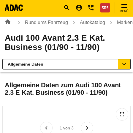
Navigation
Suche
Seiteninhalt
Fußzeile
Nothilfe
MENÜ
Rund ums Fahrzeug
Autokatalog
Marken
Audi 100 Avant 2.3 E Kat.
Business (01/90 - 11/90)
Allgemeine Daten
Allgemeine Daten
Allgemeine Daten zum
Audi 100 Avant
2.3 E Kat. Business (01/90 - 11/90)
Technische Daten
Laufende Kosten
Rückrufe & Mängel
1
von
3