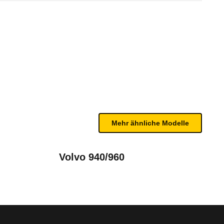
Automatic (09/89 - 11/90)
n sind, entnehmen Sie bitte dem Rückruf, da häufi
Mehr ähnliche Modelle
Volvo 940/960
lauslösung des Fahrerairbags kommen.
 - 06/91), 100 Limousine C4 (12/90 - 07/94), 100 S4 Avant C4 (1