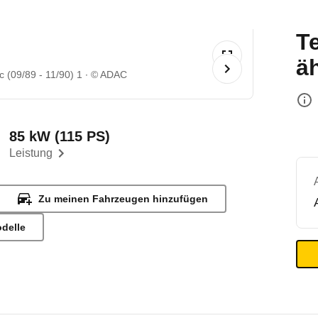
T
ä
c (09/89 - 11/90) 1
© ADAC
85 kW (115 PS)
Leistung
Zu meinen Fahrzeugen hinzufügen
odelle