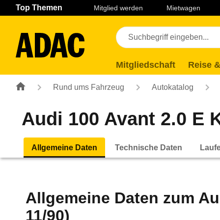
Navigation
Suche
Seiteninhalt
Fußzeile
Top Themen
Mitglied werden
Mietwagen
Mitgliedschaft
Reise &
Rund ums Fahrzeug
Autokatalog
Audi 100 Avant 2.0 E K
Allgemeine Daten
Technische Daten
Lauf
Allgemeine Daten zum
Au
11/90)