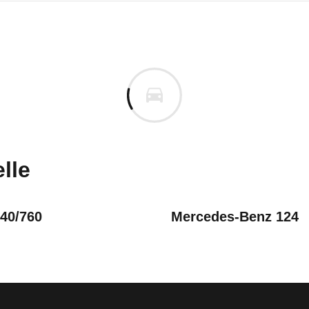
 100
100 Avant 2.0 E Kat. Komfort 
uges informieren. Welche Fahrzeuge genau betroffe
lle
740/760
Mercedes-Benz 124
trischer Speicherzellen im Airbagsteuergerät, kann es zur Feh
- 11/90), 100 Avant C4 (08/91 - 07/94), 100 Limousine C3 (01/88