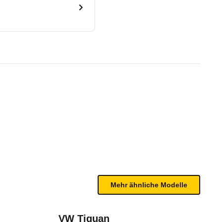
r AT8 (09/18 - 07/19)
te Fahrzeug.
 Körpergröße und Sitzplatz besteht ein guter bis 
n sind, entnehmen Sie bitte dem Rückruf, da häufi
Mehr ähnliche Modelle
VW Tiguan