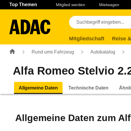
Navigation
Suche
Seiteninhalt
Fußzeile
Top Themen
Mitglied werden
Mietwagen
Mitgliedschaft
Reise &
Rund ums Fahrzeug
Autokatalog
Alfa Romeo Stelvio 2.2
Allgemeine Daten
Technische Daten
Ähnli
Allgemeine Daten zum
Al