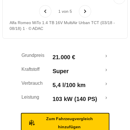
Rückrufe & Mängel
1
von
5
Crashtest
Alfa Romeo MiTo 1.4 TB 16V MultiAir Urban TCT (03/18 -
08/18) 1
© ADAC
Grundpreis
21.000 €
Kraftstoff
Super
Verbrauch
5,4 l/100 km
Leistung
103 kW (140 PS)
Zum Fahrzeugvergleich
hinzufügen