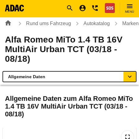
Navigation
Suche
Seiteninhalt
Fußzeile
Nothilfe
MENÜ
Rund ums Fahrzeug
Autokatalog
Marken
Alfa Romeo MiTo 1.4 TB 16V
MultiAir Urban TCT (03/18 -
08/18)
Allgemeine Daten
Allgemeine Daten
Allgemeine Daten zum
Alfa Romeo MiTo
1.4 TB 16V MultiAir Urban TCT (03/18 -
Technische Daten
08/18)
Laufende Kosten