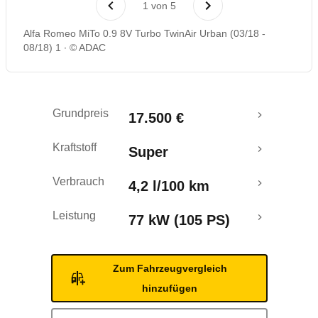
1
von
5
Crashtest
Alfa Romeo MiTo 0.9 8V Turbo TwinAir Urban (03/18 -
08/18) 1
© ADAC
Grundpreis
17.500 €
Kraftstoff
Super
Verbrauch
4,2 l/100 km
Leistung
77 kW (105 PS)
Zum Fahrzeugvergleich
hinzufügen