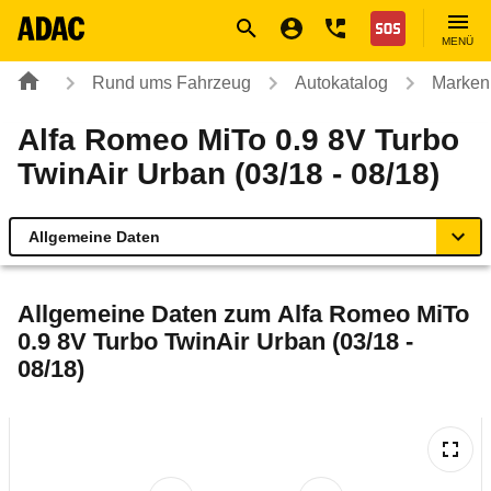
Navigation
Suche
Seiteninhalt
Fußzeile
Nothilfe
MENÜ
Rund ums Fahrzeug
Autokatalog
Marken
Alfa Romeo MiTo 0.9 8V Turbo
TwinAir Urban (03/18 - 08/18)
Allgemeine Daten
Allgemeine Daten
Allgemeine Daten zum
Alfa Romeo MiTo
0.9 8V Turbo TwinAir Urban (03/18 -
Technische Daten
08/18)
Laufende Kosten
Rückrufe & Mängel