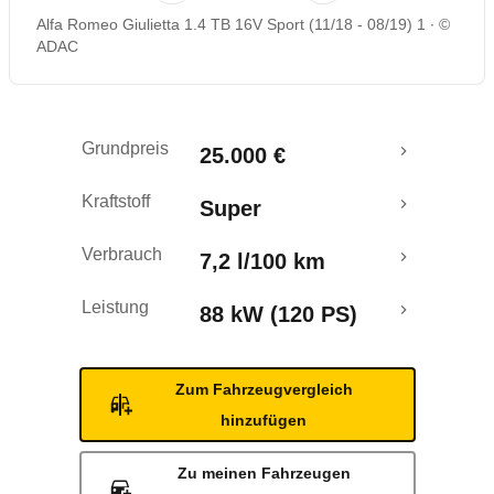
Alfa Romeo Giulietta 1.4 TB 16V Sport (11/18 - 08/19) 1
©
Rückrufe & Mängel
ADAC
Crashtest
Grundpreis
25.000 €
Kraftstoff
Super
Verbrauch
7,2 l/100 km
Leistung
88 kW (120 PS)
Zum Fahrzeugvergleich
hinzufügen
Zu meinen Fahrzeugen