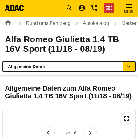
Navigation
Suche
Seiteninhalt
Fußzeile
Nothilfe
MENÜ
Rund ums Fahrzeug
Autokatalog
Marken
Alfa Romeo Giulietta 1.4 TB
16V Sport (11/18 - 08/19)
Allgemeine Daten
Allgemeine Daten
Allgemeine Daten zum
Alfa Romeo
Giulietta 1.4 TB 16V Sport (11/18 - 08/19)
Technische Daten
Ähnliche Autotests
Laufende Kosten
1
von
6