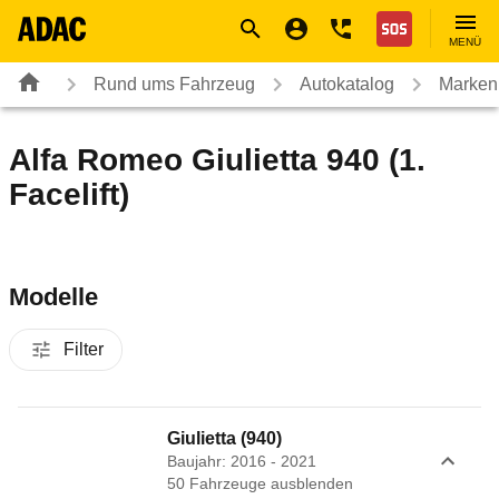
Navigation
Suche
Seiteninhalt
Fußzeile
Nothilfe
MENÜ
Rund ums Fahrzeug
Autokatalog
Marken
Alfa Romeo Giulietta 940 (1.
Facelift)
Modelle
Filter
Giulietta (940)
Baujahr: 2016 - 2021
50
Fahrzeug
e
ausblenden