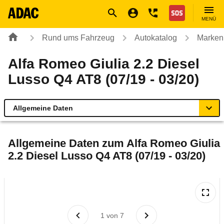
Navigation
Suche
Seiteninhalt
Fußzeile
Nothilfe
MENÜ
Rund ums Fahrzeug
Autokatalog
Marken
Alfa Romeo Giulia 2.2 Diesel
Lusso Q4 AT8 (07/19 - 03/20)
Allgemeine Daten
Allgemeine Daten
Allgemeine Daten zum
Alfa Romeo Giulia
2.2 Diesel Lusso Q4 AT8 (07/19 - 03/20)
Technische Daten
Ähnliche Autotests
Laufende Kosten
1
von
7