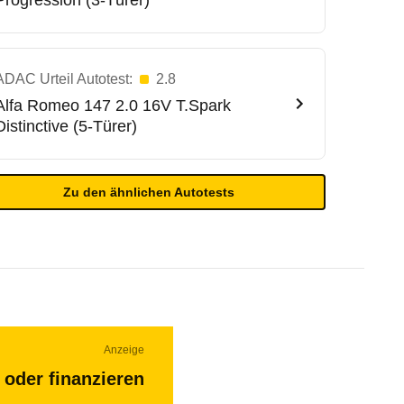
Progression (3-Türer)
ADAC Urteil Autotest:
2.8
Alfa Romeo
147 2.0 16V T.Spark
Distinctive (5-Türer)
Zu den ähnlichen Autotests
Anzeige
 oder finanzieren