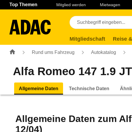
Navigation
Suche
Seiteninhalt
Fußzeile
Top Themen
Mitglied werden
Mietwagen
Mitgliedschaft
Reise &
Rund ums Fahrzeug
Autokatalog
Alfa Romeo 147 1.9 JTD
Allgemeine Daten
Technische Daten
Ähnli
Allgemeine Daten zum
Al
12/04)