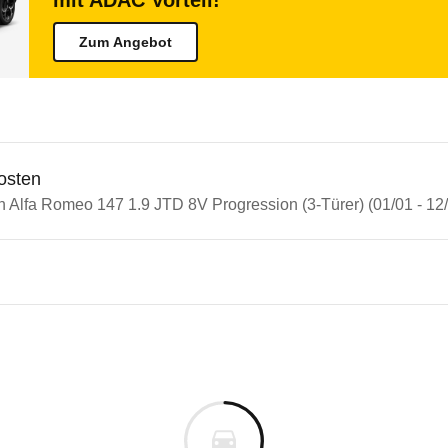
mit ADAC Vorteil!
Zum Angebot
osten
n Alfa Romeo 147 1.9 JTD 8V Progression (3-Türer) (01/01 - 12
n Autos
 Romeo 147
Romeo 147 1.9 JTD 8V Progress
s derselben Baureihengeneration wie das ausgewähl