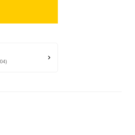
/04)
ion (3-Türer) (01/01 - 12/04)
te Fahrzeug.