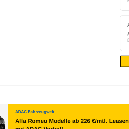
ADAC Fahrzeugwelt
Alfa Romeo Modelle ab 226 €/mtl. Leasen