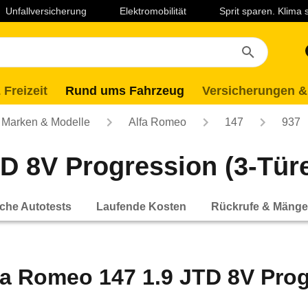
Unfallversicherung
Elektromobilität
Sprit sparen. Klima
 Freizeit
Rund ums Fahrzeug
Versicherungen &
Marken & Modelle
Alfa Romeo
147
937
 8V Progression (3-Türer
che Autotests
Laufende Kosten
Rückrufe & Mänge
fa Romeo 147 1.9 JTD 8V Progr