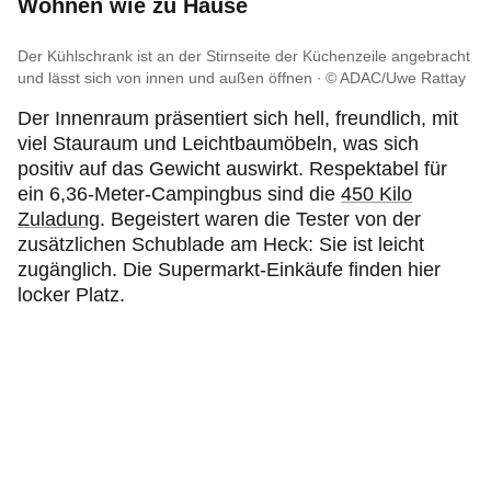
Wohnen wie zu Hause
Der Kühlschrank ist an der Stirnseite der Küchenzeile angebracht
und lässt sich von innen und außen öffnen
© ADAC/Uwe Rattay
Der Innenraum präsentiert sich hell, freundlich, mit
viel Stauraum und Leichtbaumöbeln, was sich
positiv auf das Gewicht auswirkt. Respektabel für
ein 6,36-Meter-Campingbus sind die
450 Kilo
Zuladung
. Begeistert waren die Tester von der
zusätzlichen Schublade am Heck: Sie ist leicht
zugänglich. Die Supermarkt-Einkäufe finden hier
locker Platz.
"
Küche und Bad
sind richtig elegant", findet Pauly.
"Praktisch ist der in Fahrtrichtung eingebaute
Kühlschrank, dessen Tür man in beide Richtungen
öffnen kann. So kann man sich seinen
Getränkenachschub auch von außen holen, ohne in
den Bus steigen zu müssen."