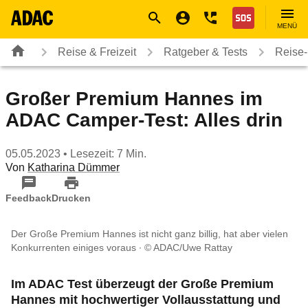
Navigation
Suche
Seiteninhalt
Fußzeile
Nothilfe
MENÜ
Reise & Freizeit
Ratgeber & Tests
Reise-
Großer Premium Hannes im
ADAC Camper-Test: Alles drin
05.05.2023
• Lesezeit: 7 Min.
Von
Katharina Dümmer
Feedback
Drucken
Der Große Premium Hannes ist nicht ganz billig, hat aber vielen
Konkurrenten einiges voraus
© ADAC/Uwe Rattay
Im ADAC Test überzeugt der Große Premium
Hannes mit hochwertiger Vollausstattung und