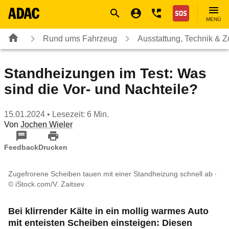
Navigation
Suche
Seiteninhalt
Fußzeile
Nothilfe
MENÜ
Rund ums Fahrzeug
Ausstattung, Technik & 
Standheizungen im Test: Was
sind die Vor- und Nachteile?
15.01.2024
• Lesezeit: 6 Min.
Von
Jochen Wieler
Feedback
Drucken
Zugefrorene Scheiben tauen mit einer Standheizung schnell ab
© iStock.com/V. Zaitsev
Bei klirrender Kälte in ein mollig warmes Auto
mit enteisten Scheiben einsteigen: Diesen