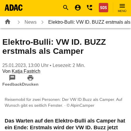
Navigation
Suche
Seiteninhalt
Fußzeile
Nothilfe
MENÜ
News
Elektro-Bulli: VW ID. BUZZ erstmals al
Elektro-Bulli: VW ID. BUZZ
erstmals als Camper
25.01.2023, 13:00 Uhr
• Lesezeit: 2 Min.
Von
Katja Fastrich
Feedback
Drucken
Reisemobil für zwei Personen: Der VW ID.Buzz als Camper. Auf
Wunsch gibt es seitlich Fenster.
© AlpinCamper
Das Warten auf den Elektro-Bulli als Camper hat
ein Ende: Erstmals wird der VW ID. Buzz jetzt