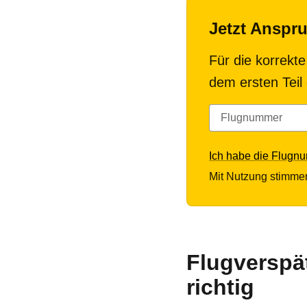
Jetzt Anspr
Für die korrekte
dem ersten Teil
Ich habe die Flugn
Mit Nutzung stimme
Flugverspä
richtig