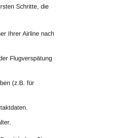
sten Schritte, die
r Ihrer Airline nach
der Flugverspätung
en (z.B. für
taktdaten.
ter.