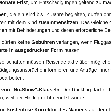
onate Frist
, um Entschädigungen geltend zu ma
nen
, die ein Kind bis 14 Jahre begleiten, dürfen oh
en mit dem Kind
zusammensitzen
. Das Gleiche gi
en mit Behinderungen und deren erforderliche Beg
s dürfen
keine Gebühren
verlangen, wenn Fluggäste
rte in ausgedruckter Form
nutzen.
sellschaften müssen Reisende aktiv über mögliche
ädigungsansprüche informieren und Anträge inner
bearbeiten.
 von "No-Show"-Klauseln
: Der Rückflug darf nich
en, weil der Hinflug nicht genutzt wurde.
ige
kostenlose Korrektur des Namens
auf dem Fl