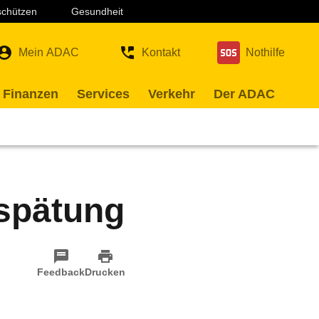
 schützen
Gesundheit
Mein ADAC
Kontakt
Nothilfe
 Finanzen
Services
Verkehr
Der ADAC
rspätung
Feedback
Drucken