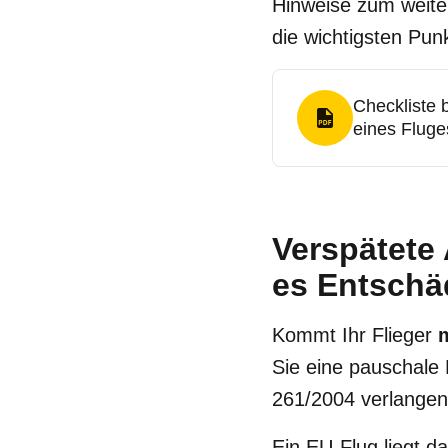
Hinweise zum weite
die wichtigsten Pun
Checkliste 
PDF Format
eines Fluge
Verspätete 
es Entschä
Kommt Ihr Flieger
Sie eine pauschale
261/2004 verlangen
Ein EU-Flug liegt d