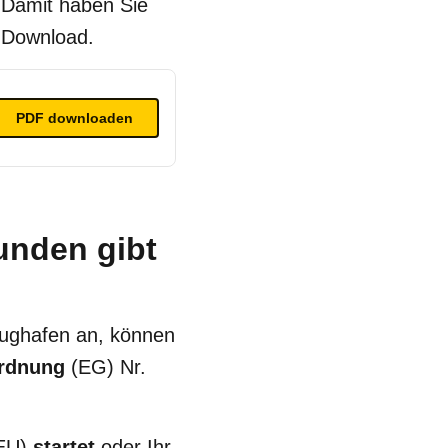
 Damit haben Sie
m Download.
PDF
downloaden
tunden gibt
flughafen an, können
ordnung
(EG) Nr.
(EU)
startet
oder Ihr