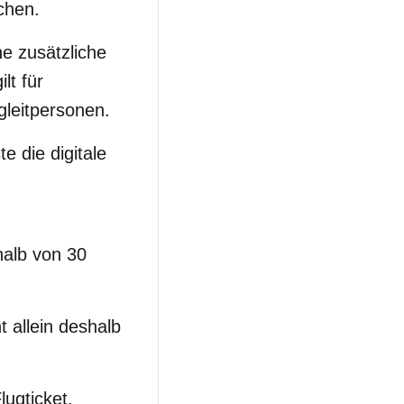
chen.
ne zusätzliche
lt für
leitpersonen.
 die digitale
halb von 30
t allein deshalb
ugticket.