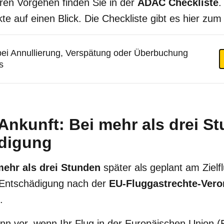
ren Vorgehen finden Sie in der
ADAC Checkliste
.
kte auf einen Blick. Die Checkliste gibt es hier zu
bei Annullierung, Verspätung oder Überbuchung
s
Ankunft: Bei mehr als drei S
digung
mehr als drei Stunden
später als geplant am Ziel
 Entschädigung nach der
EU-Fluggastrechte-Ver
.
ann vor, wenn Ihr Flug in der Europäischen Union 