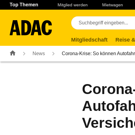
Navigation
Suche
Seiteninhalt
Fußzeile
Top Themen
Mitglied werden
Mietwagen
Mitgliedschaft
Reise &
News
Corona-Krise: So können Autofah
Corona-
Autofah
Versich