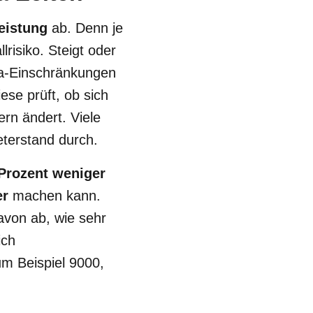
leistung
ab. Denn je
risiko. Steigt oder
ona-Einschränkungen
ese prüft, ob sich
rn ändert. Viele
eterstand durch.
Prozent weniger
er
machen kann.
davon ab, wie sehr
ich
um Beispiel 9000,