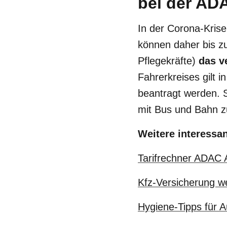
bei der AD
In der Corona-Krise
können daher bis z
Pflegekräfte)
das v
Fahrerkreises gilt 
beantragt werden. S
mit Bus und Bahn z
Weitere interessa
Tarifrechner ADAC 
Kfz-Versicherung w
Hygiene-Tipps für A