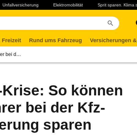
Unfallversicherung
Elektromobilität
Sprit sparen. Klima
 Freizeit
Rund ums Fahrzeug
Versicherungen &
rer bei d…
Krise: So können
rer bei der Kfz-
erung sparen