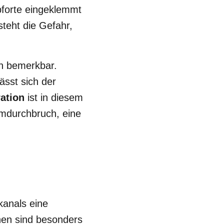
hpforte eingeklemmt
teht die Gefahr,
n bemerkbar.
sst sich der
ation
ist in diesem
rmdurchbruch, eine
kanals eine
hen sind besonders