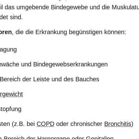
weil das umgebende Bindegewebe und die Muskulatu
et sind.
oren
, die die Erkrankung begünstigen können:
lagung
hwäche und Bindegewebserkrankungen
Bereich der Leiste und des Bauches
rgewicht
stopfung
ten (z.B. bei
COPD
oder chronischer
Bronchitis
)
m Bereich der Harnorgane oder Genitalien