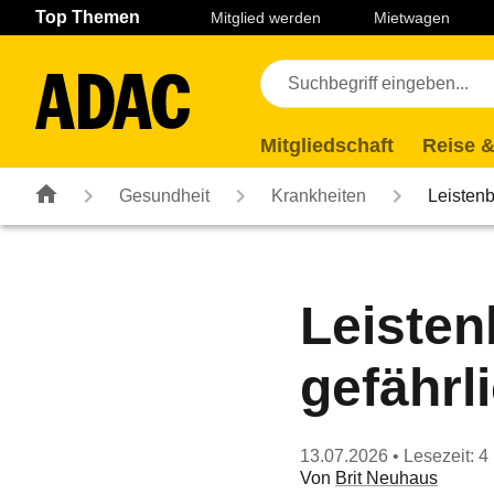
Navigation
Suche
Seiteninhalt
Fußzeile
Top Themen
Mitglied werden
Mietwagen
Mitgliedschaft
Reise &
Gesundheit
Krankheiten
Leistenb
Leisten
gefährl
13.07.2026
• Lesezeit: 4
Von
Brit Neuhaus