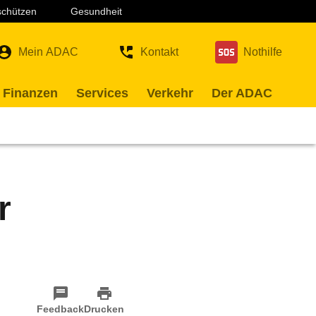
 schützen
Gesundheit
Mein ADAC
Kontakt
Nothilfe
 Finanzen
Services
Verkehr
Der ADAC
r
Feedback
Drucken