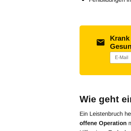
Krank
Gesun
Wie geht e
Ein Leistenbruch hei
offene Operation
m