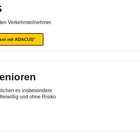
S
sten Verkehrsteilnehmer.
sst mit ADACUS"
Senioren
lichen es insbesondere
freiwillig und ohne Risiko