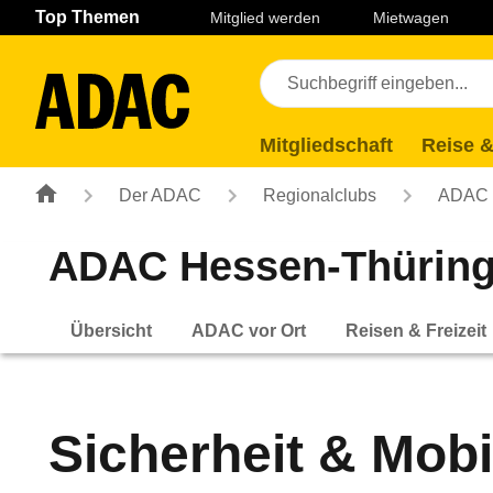
Navigation
Suche
Seiteninhalt
Fußzeile
Top Themen
Mitglied werden
Mietwagen
Mitgliedschaft
Reise &
Der ADAC
Regionalclubs
ADAC H
ADAC Hessen-Thüring
Übersicht
ADAC vor Ort
Reisen & Freizeit
Sicherheit & Mobil