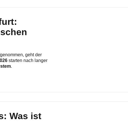
urt:
ischen
ufgenommen, geht der
2026
starten nach langer
ystem
.
: Was ist
?