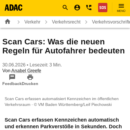
Navigation
Suche
Seiteninhalt
Fußzeile
Nothilfe
MENÜ
Verkehr
Verkehrsrecht
Verkehrsvorschrif
Scan Cars: Was die neuen
Regeln für Autofahrer bedeuten
30.06.2026
• Lesezeit: 3 Min.
Von
Anabel Greefe
Feedback
Drucken
Scan Cars erfassen automatisiert Kennzeichen im öffentlichen
Verkehrsraum
© VM Baden Württemberg/Leif Piechowski
Scan Cars erfassen Kennzeichen automatisch
und erkennen Parkverstöße in Sekunden. Doch