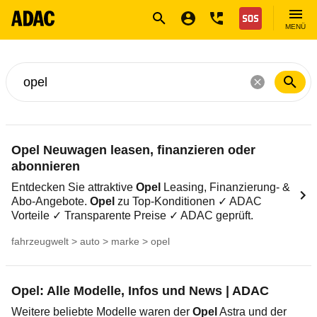
Navigation
Suche
Seiteninhalt
Fußzeile
Nothilfe
MENÜ
Suche nach ...
Opel Neuwagen leasen, finanzieren oder
abonnieren
Entdecken Sie attraktive
Opel
Leasing, Finanzierung- &
Abo-Angebote.
Opel
zu Top-Konditionen ✓ ADAC
Vorteile ✓ Transparente Preise ✓ ADAC geprüft.
fahrzeugwelt > auto > marke > opel
Opel: Alle Modelle, Infos und News | ADAC
Weitere beliebte Modelle waren der
Opel
Astra und der