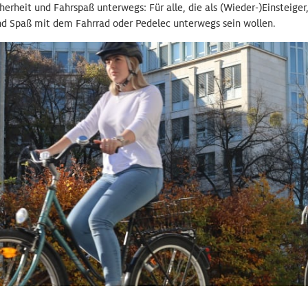
erheit und Fahrspaß unterwegs: Für alle, die als (Wieder-)Einsteiger,
nd Spaß mit dem Fahrrad oder Pedelec unterwegs sein wollen.