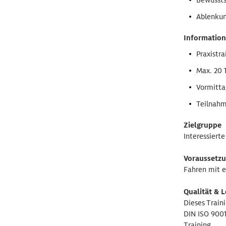
Ablenkun
Information
Praxistr
Max. 20 
Vormitta
Teilnahm
Zielgruppe
Interessiert
Voraussetz
Fahren mit e
Qualität & 
Dieses Train
DIN ISO 9001
Training.