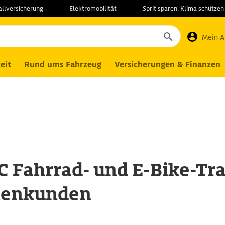
allversicherung
Elektromobilität
Sprit sparen. Klima schützen
rmenkunden
Trainingsangebote
Mein 
eit
Rund ums Fahrzeug
Versicherungen & Finanzen
 Fahrrad- und E-Bike-Tra
menkunden