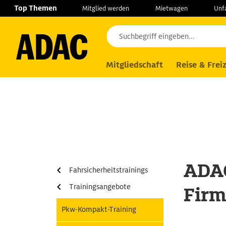
Navigation
Suche
Seiteninhalt
Fußzeile
Top Themen
Mitglied werden
Mietwagen
Unf
Services
Fahrsicherheitstrainings
Fi
Mitgliedschaft
Reise & Freiz
ADAC
Fahrsicherheitstrainings
Trainingsangebote
Fir
Pkw-Kompakt-Training