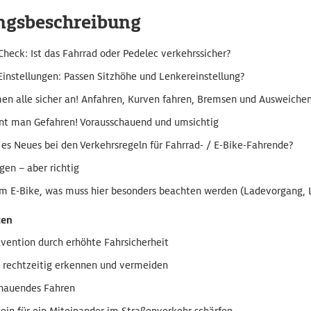
ngsbeschreibung
Check: Ist das Fahrrad oder Pedelec verkehrssicher?
Einstellungen: Passen Sitzhöhe und Lenkereinstellung?
n alle sicher an! Anfahren, Kurven fahren, Bremsen und Ausweiche
nt man Gefahren! Vorausschauend und umsichtig
 es Neues bei den Verkehrsregeln für Fahrrad- / E-Bike-Fahrende?
gen – aber richtig
m E-Bike, was muss hier besonders beachten werden (Ladevorgang, 
zen
ävention durch erhöhte Fahrsicherheit
 rechtzeitig erkennen und vermeiden
hauendes Fahren
ein für ein Miteinander im Straßenverkehr schärfen